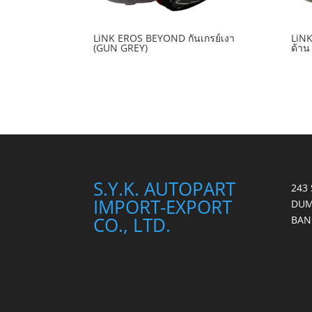
LiNK EROS BEYOND กันเกรย์เงา
LiNK
(GUN GREY)
ด้าน
S.Y.K. AUTOPART
243
IMPORT-EXPORT
DUM
CO., LTD.
BAN