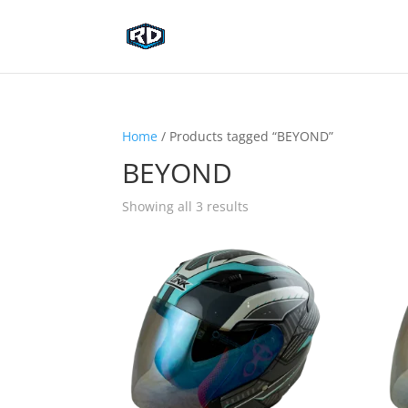
Home
/ Products tagged “BEYOND”
BEYOND
Showing all 3 results