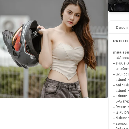
Descri
PROTO 
รายละเอีย
- เปลือกห
- ระบบระบา
- สายรัดค
- เพิ่มห่
- แผ่นหน้
- กลไกแผ่น
- แผ่นหน้า
- แผ่นหน้
- โฟม EPS
- โฟมเซาะร
- ผ้าหุ้ม 
- ซับในถอด
- รองรับก