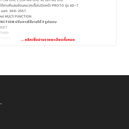
(57-58 cm), L (59-60 cm), XL (61-62 cm)
ดใต้คางกันลมย้อนหมวกเต็มใบปิดหน้า PROTO รุ่น AD-7
น มอก. 369-2557
นใหม่ MULTI FUNCTION
NCTION ปรับการใช้งานได้ 3 รูปแบบ
REET
TARD
F ROAD
-