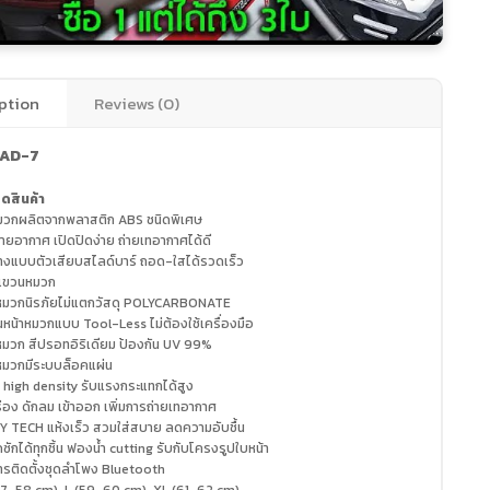
ption
Reviews (0)
AD-7
ดสินค้า
มวกผลิตจากพลาสติก ABS ชนิดพิเศษ
ยอากาศ เปิดปิดง่าย ถ่ายเทอากาศได้ดี
างแบบตัวเสียบสไลด์บาร์ ถอด-ใสได้รวดเร็ว
วงแขวนหมวก
าหมวกนิรภัยไม่แตกวัสดุ POLYCARBONATE
หน้าหมวกแบบ Tool-Less ไม่ต้องใช้เครื่องมือ
หมวก สีปรอทอิริเดียม ป้องกัน UV 99%
าหมวกมีระบบล็อคแผ่น
 high density รับแรงกระแทกได้สูง
่อง ดักลม เข้าออก เพิ่มการถ่ายเทอากาศ
DRY TECH แห้งเร็ว สวมใส่สบาย ลดความอับชื้น
ซักได้ทุกชิ้น ฟองน้ำ cutting รับกับโครงรูปใบหน้า
ารติดตั้งชุดลำโพง Bluetooth