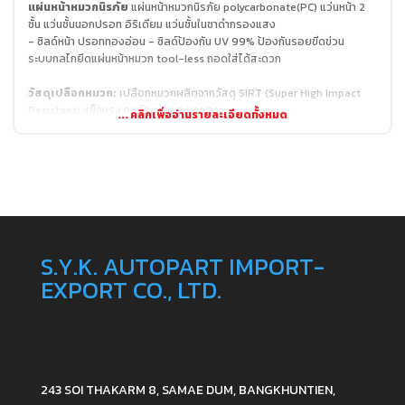
แผ่นหน้าหมวกนิรภัย
แผ่นหน้าหมวกนิรภัย polycarbonate(PC) แว่นหน้า 2
ชั้น แว่นชั้นนอกปรอท อิริเดียม แว่นชั้นในชาดำกรองแสง
- ชิลด์หน้า ปรอททองอ่อน - ชิลด์ป้องกัน UV 99% ป้องกันรอยขีดข่วน
ระบบกลไกยึดแผ่นหน้าหมวก tool-less ถอดใส่ได้สะดวก
วัสดุเปลือกหมวก:
เปลือกหมวกผลิตจากวัสดุ SIRT (Super High Impact
Resistant) แข็งแรง ทนต่อแรงกระแทกสูง
S.Y.K. AUTOPART IMPORT-
EXPORT CO., LTD.
243 SOI THAKARM 8, SAMAE DUM, BANGKHUNTIEN,