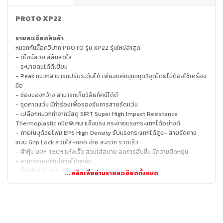
PROTO XP22
รายละเอียดสินค้า
หมวกกันน็อควิบาก PROTO รุ่น XP22 รุ่นใหม่ล่าสุด
- ดีไซน์สวย สีสันสดใส
- ระบายลมได้ดีเยี่ยม
- Peak หมวกสามารถปรับระดับได้ เพียงเเค่หมุนหมุด3จุดโดยไม่ต้องใช้เครื่อง
มือ
- ช่องมองกว้าง สามารถเห็นวิสัยทัศน์ได้ดี
- จุดคาดแว่น มีทำร่องเพื่อรองรับการสายรัดเเว่น
- เปลือกหมวกทำจากวัสดุ SIRT Super High Impact Resistance
Thermoplastic ชนิดพิเศษ แข็งแรง กระจายแรงกระแทกได้อย่างดี
- ภายในบุด้วยโฟม EPS High Density รับแรงกระแทกได้สูง- สายรัดคาง
แบบ Grip Lock สวมใส่-ถอด ง่าย สะดวก รวดเร็ว
- ผ้าหุ้ม DRY TECH แห้งเร็ว สวมใส่สบาย ลดการอับชื้น มีความยืดหยุ่น
- สามารถถอดซับในซักได้ทุกชิ้น
- น้ำหนักเบา 1350 กรัม +/- 50 กรัม ตามขนาด