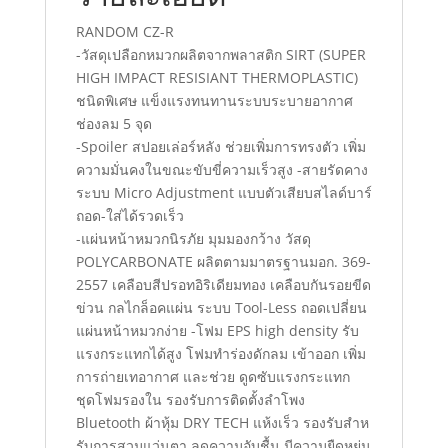
RANDOM CZ-R
-วัสดุเปลือกหมวกผลิตจากพลาสติก SIRT (SUPER
HIGH IMPACT RESISIANT THERMOPLASTIC)
ชนิดพิเศษ แข็งแรงทนทานระบบระบายอากาศ
ช่องลม 5 จุด
-Spoiler สปอยเล่อร์หลัง ช่วยเพิ่มการทรงตัว เพิ่ม
ความมั่นคงในขณะขับขี่ความเร็วสูง -สายรัดคาง
ระบบ Micro Adjustment แบบตัวเสียบสไลด์บาร์
ถอด-ใส่ได้รวดเร็ว
-แผ่นหน้าหมวกนิรภัย มุมมองกว้าง วัสดุ
POLYCARBONATE ผลิตตามมาตรฐานมอก. 369-
2557 เคลือบสีปรอทอิริเดียมทอง เคลือบกันรอยขีด
ข่วน กลไกล็อคแผ่น ระบบ Tool-Less ถอดเปลี่ยน
แผ่นหน้าหมวกง่าย -โฟม EPS high density รับ
แรงกระแทกได้สูง โฟมทําร่องดักลม เข้าออก เพิ่ม
การถ่ายเทอากาศ และช่วย ดูดซับแรงกระแทก
ชุดโฟมรองใน รองรับการติดตั้งลําโพง
Bluetooth ผ้าหุ้ม DRY TECH แห้งเร็ว รองรับสําห
รับการสวมแว่นตา ลดความอับชื้น มีความยืดหยุ่น