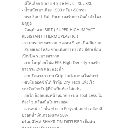
- มีให้เลือก 5 ลาย 4 Size M , L , XL , XXL
- น้ำหนักเบาเพียง 1500 กรัม+-50กรัม
- ทรง Sport Full Face รองรับการติดตั้งลำโพง
บลูทูธ
- วัสดุทำจาก SIRT ( SUPER HIGH IMPACT
RESISTANT THERMOPLASTIC )
- ระบบระบายอากาศ ช่องลม 5 จุด เปิด-ปิดง่าย
- สปอยเลอร์หลัง ช่วยเพิ่มการทรงตัว มีตัวเลื่อน
เปิด/ปิด ระบายอากาศ
- ภายในบุด้วยโฟม EPS High Density รองรับ
การกระแทก และฟองน้ำ
- สายรัดคาง ระบบ Grip Lock แบบสไตล์บาร์
- ซับในถอดซักได้ ผ้าหุ้ม Dry Tech แห้งเร็ว
รองรับสำหรับผู้ที่จำเป็นต้องใส่แว่น
- กลไก ล็อคแผ่นหน้าหมวก ระบบ Tool-Less ไม่
ต้องใช่เครื่องมือในการถอด
- แว่นหน้า 1 ชั้น ทำจาก Polycabonet เคลือบสี
ปรอทน้ำเงินกรองแสง 50%
พร้อมดีไซส์ SHAKR FIN DIFFUSER เม็ดสัน